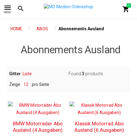
menu
0
search
shopping_cart
MENU
/
/
HOME
ABOS
Abonnements Ausland
Abonnements Ausland
Gitter
Liste
Found
3
products
Zeige
12
pro Seite
BMW Motorräder Abo
Klassik Motorrad Abo
Ausland (4 Ausgaben)
Ausland (6 Ausgaben)