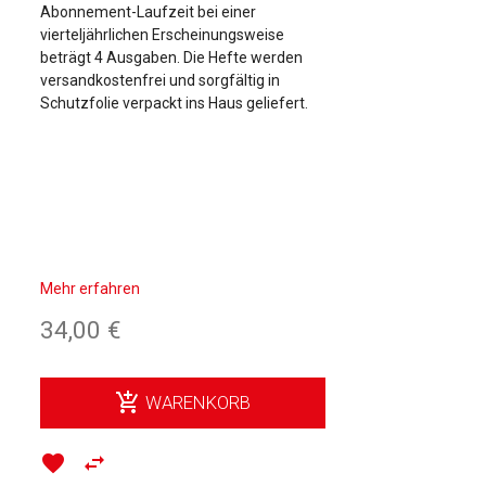
Abonnement-Laufzeit bei einer
vierteljährlichen Erscheinungsweise
beträgt 4 Ausgaben. Die Hefte werden
versandkostenfrei und sorgfältig in
Schutzfolie verpackt ins Haus geliefert.
Mehr erfahren
34,00 €
add_shopping_cart
WARENKORB
favorite
swap_horiz