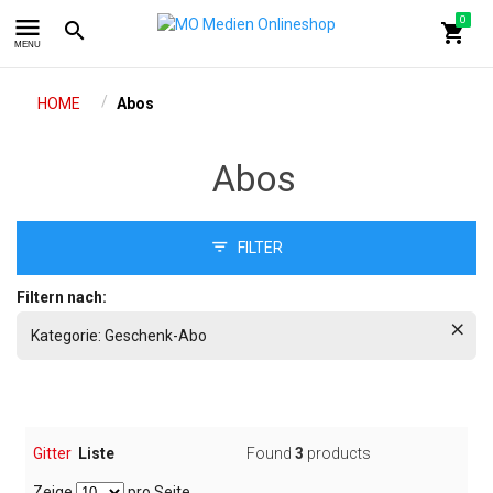
menu
0
search
shopping_cart
MENU
/
HOME
Abos
Abos
FILTER
Filtern nach:
Kategorie:
Geschenk-Abo
Gitter
Liste
Found
3
products
Zeige
pro Seite