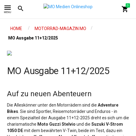
menu
0
search
shopping_cart
MENU
/
/
HOME
MOTORRAD-MAGAZIN MO
MO Ausgabe 11+12/2025
MO Ausgabe 11+12/2025
Auf zu neuen Abenteuern
Die Alleskönner unter den Motorrädern sind die
Adventure
Bikes
. Sie sind Sportler, Reisemotorräder und Enduros - in
einem Spezialteil der Ausgabe 11+12-2025 dreht es sich um die
charismatische
Moto Guzzi Stelvio
und die
Suzuki V-Strom
1050 DE
mit dem bewährten V-Twin, beide im Test, dazu ein