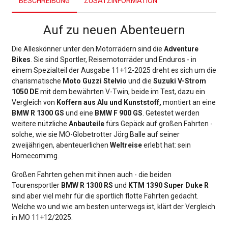
BESCHREIBUNG
ZUSATZINFORMATION
Auf zu neuen Abenteuern
Die Alleskönner unter den Motorrädern sind die
Adventure
Bikes
. Sie sind Sportler, Reisemotorräder und Enduros - in
einem Spezialteil der Ausgabe 11+12-2025 dreht es sich um die
charismatische
Moto Guzzi Stelvio
und die
Suzuki V-Strom
1050 DE
mit dem bewährten V-Twin, beide im Test, dazu ein
Vergleich von
Koffern aus Alu und Kunststoff,
montiert an eine
BMW R 1300 GS
und eine
BMW F 900 GS
. Getestet werden
weitere nützliche
Anbauteile
fürs Gepäck auf großen Fahrten -
solche, wie sie MO-Globetrotter Jörg Balle auf seiner
zweijährigen, abenteuerlichen
Weltreise
erlebt hat: sein
Homecomimg.
Großen Fahrten gehen mit ihnen auch - die beiden
Tourensportler
BMW R 1300 RS
und
KTM 1390 Super Duke R
sind aber viel mehr für die sportlich flotte Fahrten gedacht.
Welche wo und wie am besten unterwegs ist, klärt der Vergleich
in MO 11+12/2025.