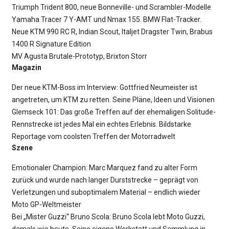
Triumph Trident 800, neue Bonneville- und Scrambler-Modelle
Yamaha Tracer 7 Y-AMT und Nmax 155. BMW Flat-Tracker.
Neue KTM 990 RC R, Indian Scout, Italjet Dragster Twin, Brabus
1400 R Signature Edition
MV Agusta Brutale-Prototyp, Brixton Storr
Magazin
Der neue KTM-Boss im Interview: Gottfried Neumeister ist
angetreten, um KTM zu retten. Seine Pläne, Ideen und Visionen
Glemseck 101: Das große Treffen auf der ehemaligen Solitude-
Rennstrecke ist jedes Mal ein echtes Erlebnis. Bildstarke
Reportage vom coolsten Treffen der Motorradwelt
Szene
Emotionaler Champion: Marc Marquez fand zu alter Form
zurück und wurde nach langer Durststrecke – geprägt von
Verletzungen und suboptimalem Material – endlich wieder
Moto GP-Weltmeister
Bei „Mister Guzzi“ Bruno Scola: Bruno Scola lebt Moto Guzzi,
damals wie heute. Seine eigene Werkstatt und Sammlung in