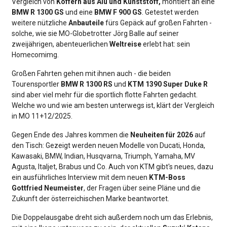
Vergleich von
Koffern aus Alu und Kunststoff,
montiert an eine
BMW R 1300 GS
und eine
BMW F 900 GS
. Getestet werden
weitere nützliche
Anbauteile
fürs Gepäck auf großen Fahrten -
solche, wie sie MO-Globetrotter Jörg Balle auf seiner
zweijährigen, abenteuerlichen
Weltreise
erlebt hat: sein
Homecomimg.
Großen Fahrten gehen mit ihnen auch - die beiden
Tourensportler
BMW R 1300 RS
und
KTM 1390 Super Duke R
sind aber viel mehr für die sportlich flotte Fahrten gedacht.
Welche wo und wie am besten unterwegs ist, klärt der Vergleich
in MO 11+12/2025.
Gegen Ende des Jahres kommen die
Neuheiten für 2026
auf
den Tisch: Gezeigt werden neuen Modelle von Ducati, Honda,
Kawasaki, BMW, Indian, Husqvarna, Triumph, Yamaha, MV
Agusta, Italjet, Brabus und Co. Auch von KTM gibt's neues, dazu
ein ausführliches Interview mit dem neuen
KTM-Boss
Gottfried Neumeister
, der Fragen über seine Pläne und die
Zukunft der österreichischen Marke beantwortet.
Die Doppelausgabe dreht sich außerdem noch um das Erlebnis,