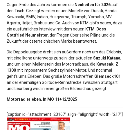
Gegen Ende des Jahres kommen die
Neuheiten für 2026
auf
den Tisch: Gezeigt werden neuen Modelle von Ducati, Honda,
Kawasaki, BMW, Indian, Husqvarna, Triumph, Yamaha, MV
Agusta, Italjet, Brabus und Co. Auch von KTM gibt's neues, dazu
ein ausführliches Interview mit dem neuen
KTM-Boss
Gottfried Neumeister
, der Fragen über seine Pläne und die
Zukunft der österreichischen Marke beantwortet.
Die Doppelausgabe dreht sich außerdem noch um das Erlebnis,
mit eine Ikone unterwegs zu sein, der aktuellen
Suzuki Katana
,
und um einen Meilenstein des Motorradbaus, die
Kawasaki Z
1300
mit imposantem Sechszylinder-Motor. Und nochmal
geht's ums Erleben: Das große Motorradtreffen
Glemseck101
an der ehemaligen Solitude-Rennstrecke zwischen Stuttgart
und Leonberg wird in einer großen Bilderschau gezeigt.
Motorrad erleben. In MO 11+12/2025
[caption id="attachment_23167" align="alignright" width="217"]