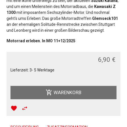
mit eine Ikone unterwegs zu sein, der aktuellen
Suzuki Katana
,
und um einen Meilenstein des Motorradbaus, die
Kawasaki Z
1300
mit imposantem Sechszylinder-Motor. Und nochmal
geht's ums Erleben: Das große Motorradtreffen
Glemseck101
an der ehemaligen Solitude-Rennstrecke zwischen Stuttgart
und Leonberg wird in einer großen Bilderschau gezeigt.
Motorrad erleben. In MO 11+12/2025
6,90 €
Lieferzeit: 3- 5 Werktage
add_shopping_cart
WARENKORB
favorite
swap_horiz