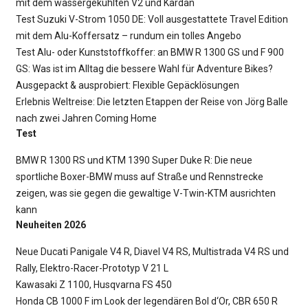
mit dem wassergekühlten V2 und Kardan
Test Suzuki V-Strom 1050 DE: Voll ausgestattete Travel Edition
mit dem Alu-Koffersatz – rundum ein tolles Angebo
Test Alu- oder Kunststoffkoffer: an BMW R 1300 GS und F 900
GS: Was ist im Alltag die bessere Wahl für Adventure Bikes?
Ausgepackt & ausprobiert: Flexible Gepäcklösungen
Erlebnis Weltreise: Die letzten Etappen der Reise von Jörg Balle
nach zwei Jahren Coming Home
Test
BMW R 1300 RS und KTM 1390 Super Duke R: Die neue
sportliche Boxer-BMW muss auf Straße und Rennstrecke
zeigen, was sie gegen die gewaltige V-Twin-KTM ausrichten
kann
Neuheiten 2026
Neue Ducati Panigale V4 R, Diavel V4 RS, Multi­strada V4 RS und
Rally, Elektro-Racer-Prototyp V 21 L
Kawasaki Z 1100, ­Husqvarna FS 450
Honda CB 1000 F im Look der legendären Bol d‘Or, CBR 650 R