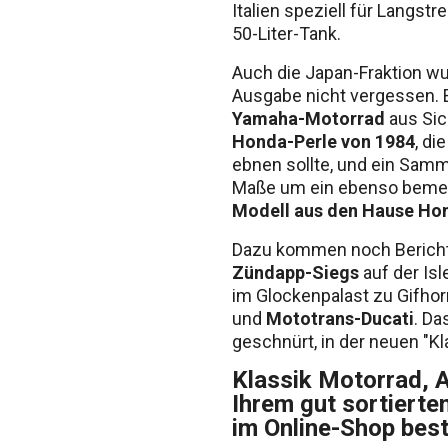
Italien speziell für Langst
50-Liter-Tank.
Auch die Japan-Fraktion wur
Ausgabe nicht vergessen. E
Yamaha-Motorrad
aus Sic
Honda-Perle von 1984
, di
ebnen sollte, und ein Samm
Maße um ein ebenso beme
Modell aus den Hause Ho
Dazu kommen noch Berich
Zündapp-Siegs
auf der Isl
im Glockenpalast zu Gifhor
und
Mototrans-Ducati
. Da
geschnürt, in der neuen "Kl
Klassik Motorrad, 
Ihrem gut sortierte
im Online-Shop best