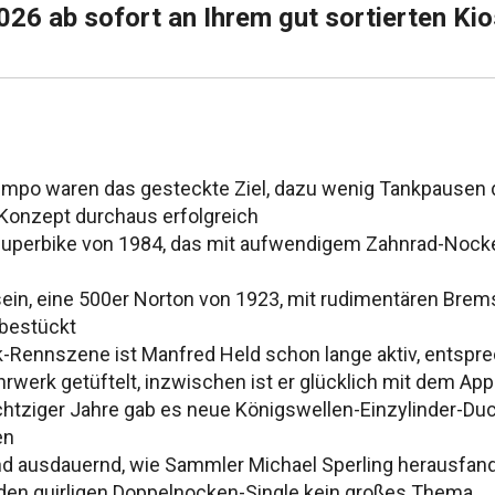
26 ab sofort an Ihrem gut sortierten Kio
mpo waren das gesteckte Ziel, dazu wenig Tankpausen 
 Konzept durchaus erfolgreich
Superbike von 1984, das mit aufwendigem Zahnrad-Nocken
ein, eine 500er Norton von 1923, mit rudimentären Brem
bestückt
ik-Rennszene ist Manfred Held schon lange aktiv, entspr
rwerk getüftelt, inzwischen ist er glücklich mit dem App
chtziger Jahre gab es neue Königswellen-Einzylinder-Duc
en
d ausdauernd, wie Sammler Michael Sperling herausfand.
 den quirligen Doppelnocken-Single kein großes Thema