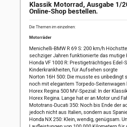
Klassik Motorrad, Ausgabe 1/20
Online-Shop bestellen.
Die Themen im einzelnen:
Motorräder
Menichelli-BMW R 69 S: 200 km/h Höchstte
sechziger Jahren funktionierte das mutige
Honda VF 1000 R: Prestigeträchtiges Edel-
Kinderkrankheiten, für Aufsehen sorgte
Norton 16H 500: Die musste es unbedingt s
noch mit elegantem Torpedo-Seitenwagen 
Horex Regina 500 MV-Spezial: In der Klass
Horex Regina. Lange hat er an Motor und Fah
Mototrans-Ducati 350: Noch bis Ende der a
jedoch nicht aus Italien, sondern aus Spani
Honda NX 250: Klein, wendig, genügsam. Un
Laufleistungen von 100.000 Kilometern für