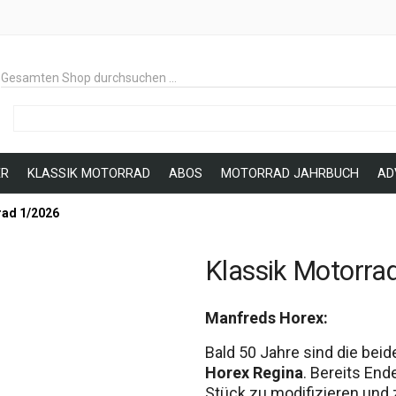
Gesamten Shop durchsuchen …
R
KLASSIK MOTORRAD
ABOS
MOTORRAD JAHRBUCH
AD
rad 1/2026
Klassik Motorra
Manfreds Horex:
Bald 50 Jahre sind die be
Horex Regina
. Bereits End
Stück zu modifizieren und z