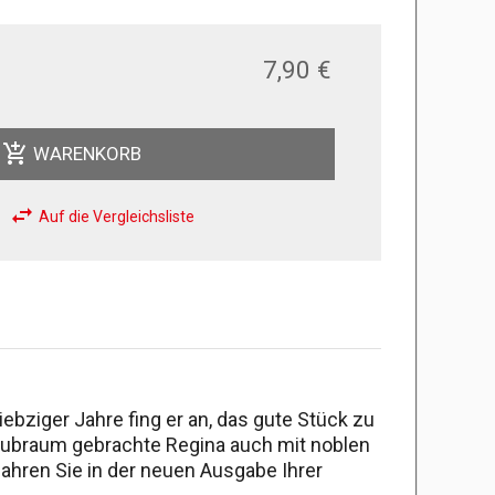
7,90 €
add_shopping_cart
WARENKORB
swap_horiz
Auf die Vergleichsliste
siebziger Jahre fing er an, das gute Stück zu
 Hubraum gebrachte Regina auch mit noblen
ahren Sie in der neuen Ausgabe Ihrer