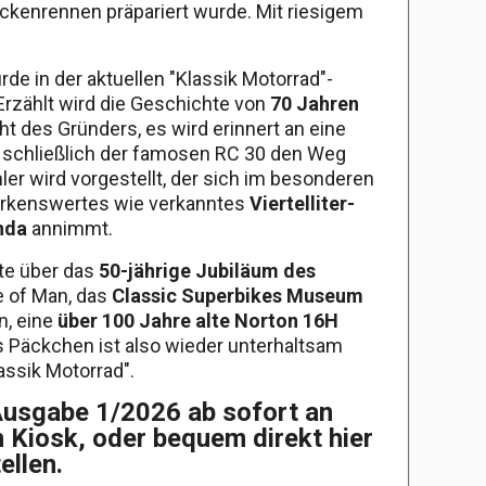
reckenrennen präpariert wurde. Mit riesigem
de in der aktuellen "Klassik Motorrad"-
rzählt wird die Geschichte von
70 Jahren
ht des Gründers, es wird erinnert an eine
e schließlich der famosen RC 30 den Weg
ler wird vorgestellt, der sich im besonderen
rkenswertes wie verkanntes
Viertelliter-
nda
annimmt.
te über das
50-jährige Jubiläum des
e of Man, das
Classic Superbikes Museum
n, eine
über 100 Jahre alte Norton 16H
s Päckchen ist also wieder unterhaltsam
assik Motorrad".
Ausgabe 1/2026 ab sofort an
n Kiosk, oder bequem direkt hier
ellen.