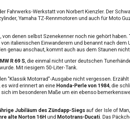
er Fahrwerks-Werkstatt von Norbert Kienzler. Der Schw
rzylinder, Yamaha TZ-Rennmotoren und auch für Moto Gu
 von denen selbst Szenekenner noch nie gehört haben.
t von italienischen Einwanderern und benannt nach dem U
erlen genau anschaut, kommt auch aus dem Staunen nicht
MW R 69 S
, die einmal nicht unter deutschen Tunerhände
wurde. Mit riesigem 50-Liter-Tank.
llen "Klassik Motorrad"-Ausgabe nicht vergessen. Erzähl
 es wird erinnert an eine
Honda-Perle von 1984
, die sc
 der sich im besonderen Maße um ein ebenso bemerkensw
ährige Jubiläum des Zündapp-Siegs
auf der Isle of Man
hre alte Norton 16H
und
Mototrans-Ducati
. Das Päckch