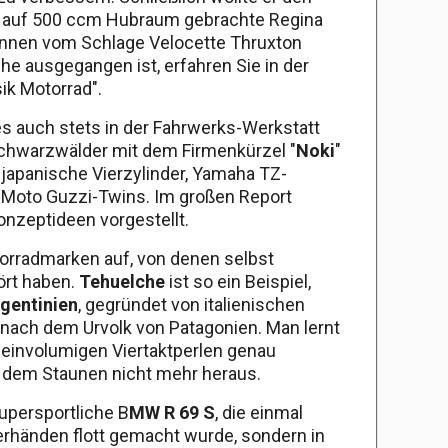
e auf 500 ccm Hubraum gebrachte Regina
innen vom Schlage Velocette Thruxton
he ausgegangen ist, erfahren Sie in der
ik Motorrad".
 auch stets in der Fahrwerks-Werkstatt
Schwarzwälder mit dem Firmenkürzel "
Noki
"
japanische Vierzylinder, Yamaha TZ-
Moto Guzzi-Twins. Im großen Report
nzeptideen vorgestellt.
rradmarken auf, von denen selbst
ört haben.
Tehuelche
ist so ein Beispiel,
gentinien
, gegründet von italienischen
nach dem Urvolk von Patagonien. Man lernt
kleinvolumigen Viertaktperlen genau
 dem Staunen nicht mehr heraus.
supersportliche B
MW R 69 S
, die einmal
erhänden flott gemacht wurde, sondern in