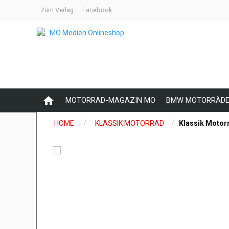
Zum Verlag
Facebook
home
MOTORRAD-MAGAZIN MO
BMW MOTORRÄDE
/
/
HOME
KLASSIK MOTORRAD
Klassik Motor