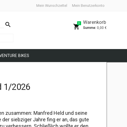
Mein Wunschzettel
Mein Benutzerkonto
Warenkorb
search
0
shopping_cart
Summe:
0,00 €
VENTURE BIKES
d 1/2026
iden zusammen: Manfred Held und seine
e der siebziger Jahre fing er an, das gute
u verbessern. Schließlich wollte er den