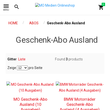
menu
0
search
shopping_cart
MENU
/
/
HOME
ABOS
Geschenk-Abo Ausland
Geschenk-Abo Ausland
Gitter
Liste
Found
3
products
Zeige
pro Seite
MO Geschenk-Abo
BMW Motorräder
Ausland (10
Geschenk-Abo
Ausgaben)
Ausland (4 Ausgaben)