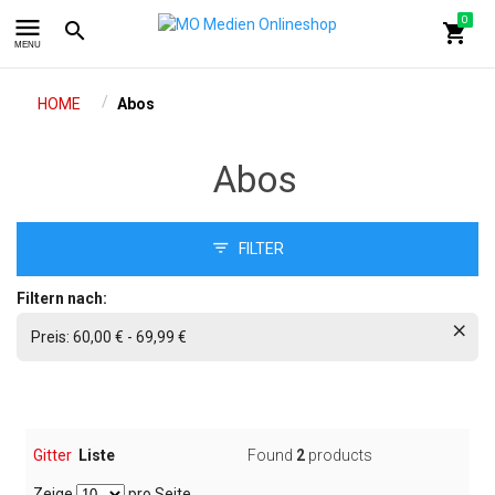
menu
0
search
shopping_cart
MENU
/
HOME
Abos
Abos
FILTER
Filtern nach:
Preis:
60,00 € - 69,99 €
Gitter
Liste
Found
2
products
Zeige
pro Seite