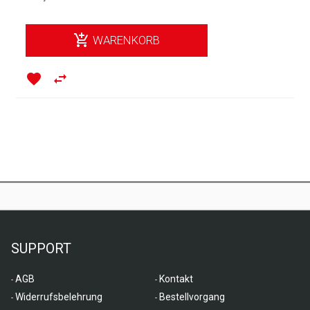
add_shopping_cart
WARENKORB
favorite
swap_horiz
SUPPORT
AGB
Kontakt
Widerrufsbelehrung
Bestellvorgang