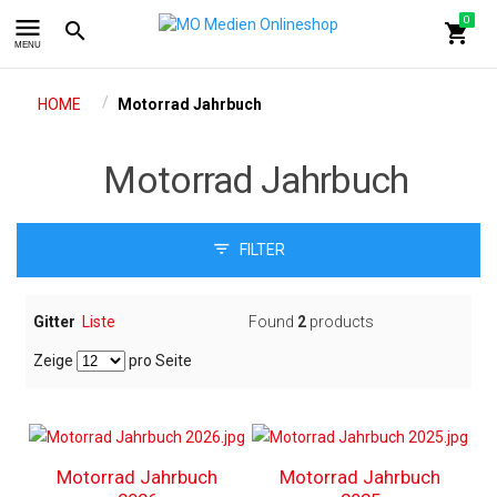
menu
0
search
shopping_cart
MENU
/
HOME
Motorrad Jahrbuch
Motorrad Jahrbuch
FILTER
Gitter
Liste
Found
2
products
Zeige
pro Seite
Motorrad Jahrbuch
Motorrad Jahrbuch